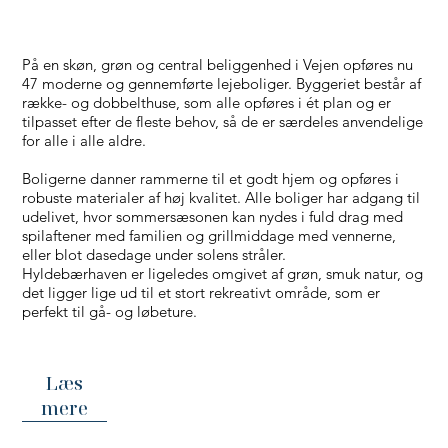
På en skøn, grøn og central beliggenhed i Vejen opføres nu
47 moderne og gennemførte lejeboliger. Byggeriet består af
række- og dobbelthuse, som alle opføres i ét plan og er
tilpasset efter de fleste behov, så de er særdeles anvendelige
for alle i alle aldre.
Boligerne danner rammerne til et godt hjem og opføres i
robuste materialer af høj kvalitet. Alle boliger har adgang til
udelivet, hvor sommersæsonen kan nydes i fuld drag med
spilaftener med familien og grillmiddage med vennerne,
eller blot dasedage under solens stråler.
Hyldebærhaven er ligeledes omgivet af grøn, smuk natur, og
det ligger lige ud til et stort rekreativt område, som er
perfekt til gå- og løbeture.
Læs
mere