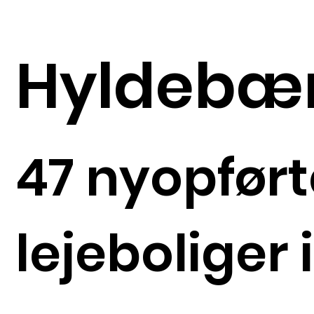
Hyldebæ
47 nyopført
lejeboliger 