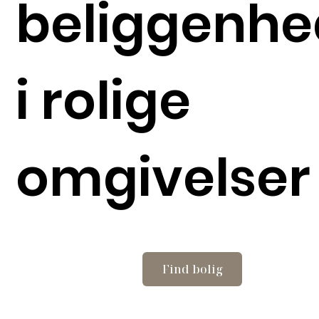
beliggenhe
i rolige
omgivelser
Find bolig